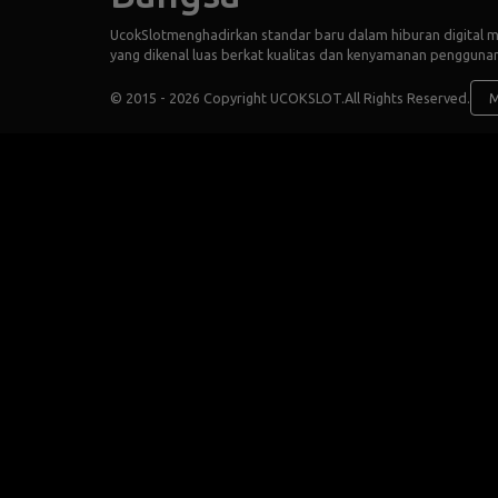
Bangsa
UcokSlot
menghadirkan standar baru dalam hiburan digital me
yang dikenal luas berkat kualitas dan kenyamanan penggunan
© 2015 - 2026 Copyright UCOKSLOT.
All Rights Reserved.
M