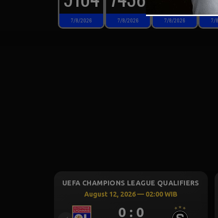
7/8/2026
7/8/2026
7/8/2026
7/
S LEAGUE QUALIFIERS
UEFA CHAMPIONS LEAGUE QUALI
 2026 — 01:30 WIB
August 12, 2026 — 01:15 WIB
0 : 0
0 : 0